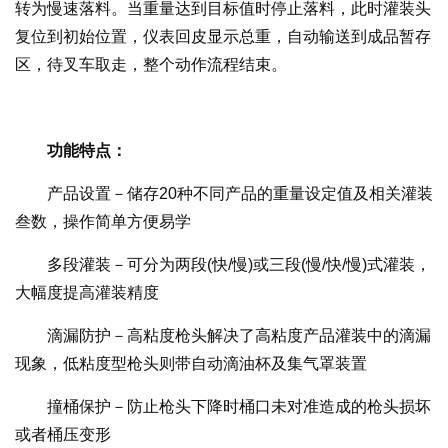
转为慢速落料。当重量达到目标值时停止落料，此时灌装头
复位到初始位置，仪表回皮显示总重，自动输送到成品暂存
区，待叉车取走，整个动作流程结束。
功能特点：
产品设置－储存20种不同产品的重量设定值及相关灌装
叁数，操作简单方便易学
多段灌装－可分为两段(快/慢)或三段(慢/快/慢)式灌装，
大幅度提高灌装精度
滴漏防护－高粘度枪头解决了高粘度产品灌装中的滴漏
现象，低粘度型枪头则带自动滴油杯及集气罩装置
撞桶保护－防止枪头下降时桶口未对准造成的枪头损坏
或者桶压变形