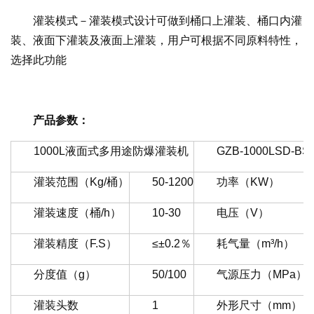
灌装模式－灌装模式设计可做到桶口上灌装、桶口内灌
装、液面下灌装及液面上灌装，用户可根据不同原料特性，
选择此功能
产品参数：
1000L液面式多用途防爆灌装机
GZB-1000LSD-BS
灌装范围（Kg/桶）
50-1200
功率（KW）
灌装速度（桶/h）
10-30
电压（V）
灌装精度（F.S）
≤±0.2％
耗气量（m³/h）
分度值（g）
50/100
气源压力（MPa）
灌装头数
1
外形尺寸（mm）