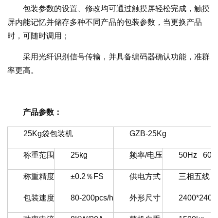
包装参数的设置、修改均可通过触摸屏轻松完成，触摸
屏内能记忆并储存多种不同产品的包装参数，当更换产品
时，可随时调用；
采用光纤识别信号传输，并具备编码器确认功能，准群
率更高。
产品参数：
25Kg袋包装机
GZB-25Kg
称重范围
25kg
频率/电压
50Hz 60H
称重精度
±0.2％FS
供电方式
三相五线
包装速度
80-200pcs/h
外形尺寸
2400*240